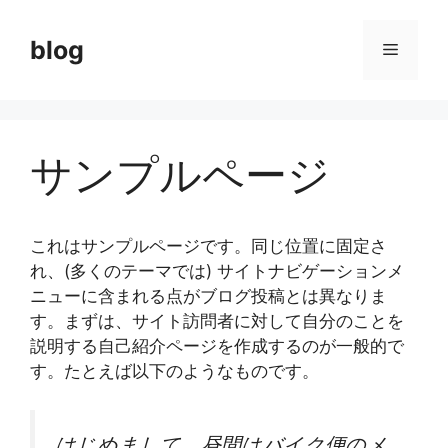
コ
ン
blog
メ
テ
ン
ニ
ツ
へ
サンプルページ
ス
ュ
キ
ッ
ー
プ
これはサンプルページです。同じ位置に固定さ
れ、(多くのテーマでは) サイトナビゲーションメ
ニューに含まれる点がブログ投稿とは異なりま
す。まずは、サイト訪問者に対して自分のことを
説明する自己紹介ページを作成するのが一般的で
す。たとえば以下のようなものです。
はじめまして。昼間はバイク便のメ